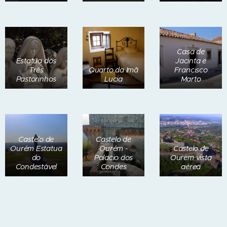
Casa de
Estatua dos
Jacinta e
Três
Quarto da Imã
Francisco
Pastorinhos
Lucia
Marto
Castelo de
Castelo de
Ourém Estatua
Ourém -
Castelo de
do
Palacio dos
Ourem vista
Condestável
Condes
aérea