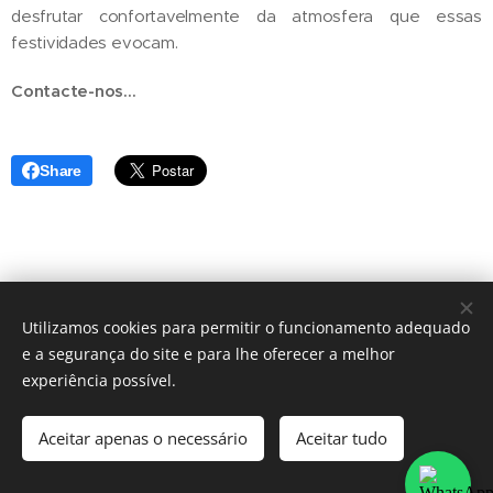
desfrutar confortavelmente da atmosfera que essas
festividades evocam.
Contacte-nos...
Share
Utilizamos cookies para permitir o funcionamento adequado
e a segurança do site e para lhe oferecer a melhor
© Taxitemplarios - Todos os direitos reservados. Política de
experiência possível.
Privacidade & Cookies. Licença N.º RNAAT – 541/2014
Desenvolvido por Webnode
Cookies
Aceitar apenas o necessário
Aceitar tudo
Idiomas