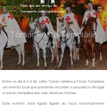
Mais que um serviço de
transporte uma experiencia
turística inesquecível
Tomar Festa Templária
2018
04-06-2017
Entre os dia 6 e 9 de Julho Tomar celebra a Festa Templária,
um evento local que pretende recordar o passado e divulgar
a cultura templária das mais diversas formas.
Este evento, esta ligado ligado ao facto historicamente